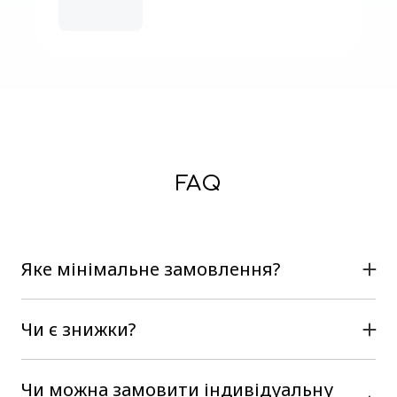
FAQ
Яке мінімальне замовлення?
В нас немає мінімального замовлення, можна
замовити на сайті від однієї коробки
Чи є знижки?
Так, при купівлі будь-яких коробок, можна
навіть різних з нашого асортименту, діє
Чи можна замовити індивідуальну