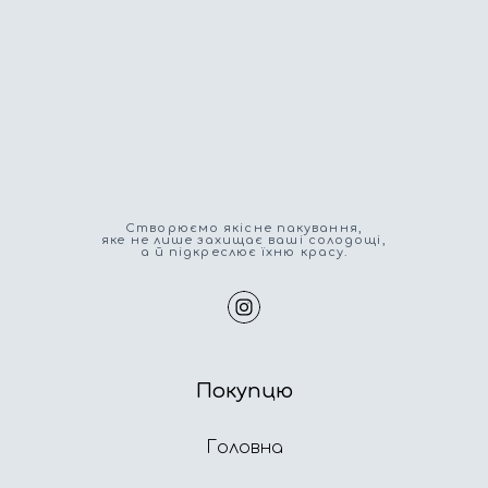
Cтворюємо якісне пакування,
яке не лише захищає ваші солодощі,
а й підкреслює їхню красу.
Покупцю
Головна