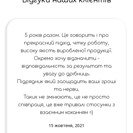
Відгуки наших клієнтів
меншу вартість доставки. Якщо у Вас є
такі, то без проблем відправимо по Україні
зручному для Вас перевізнику, а він
доставить Вашу посилочку саме для Вас:)
5 років разом. Це говорить і про
прекрасний підхід, чітку роботу,
високу якість виробленої продукції.
Окремо хочу відзначити -
відповідальність за результат та
увагу до дрібниць.
Підрядник який заощадить ваші гроші
та нерви.
Таких не змінюють, це не просто
співпраця, це вже тривалі стосунки з
взаємним коханням =)
15 жовтеня, 2021