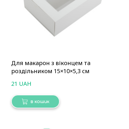
Для макарон з віконцем та
роздільником 15×10×5,3 см
21 UAH
в кошик