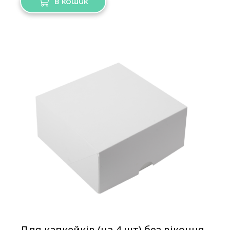
в кошик
Для капкейків (на 4 шт) без віконця