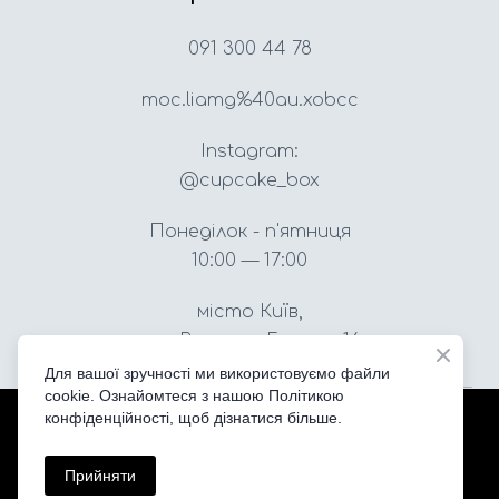
091 300 44 78
moc.liamg%40au.xobcc
Instagram:
@cupcake_box
Понеділок - п'ятниця
10:00 — 17:00
місто Київ,
вул. Вацлава Гавела, 16
Для вашої зручності ми використовуємо файли
cookie. Ознайомтеся з нашою Політикою
конфіденційності, щоб дізнатися більше.
Created by
All rights Reserved
Прийняти