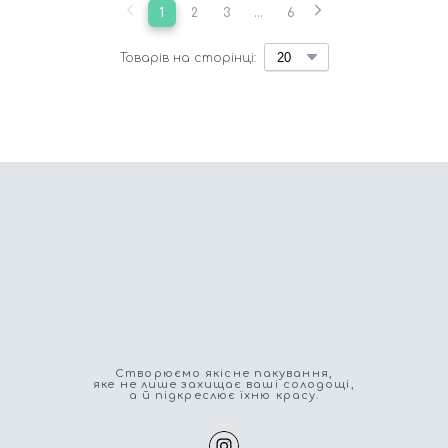
1
2
3
...
6
Товарів на сторінці:
Cтворюємо якісне пакування,
яке не лише захищає ваші солодощі,
а й підкреслює їхню красу.