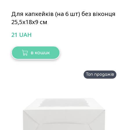
Для капкейків (на 6 шт) без віконця
25,5х18х9 см
21 UAH
в кошик
Топ продажів