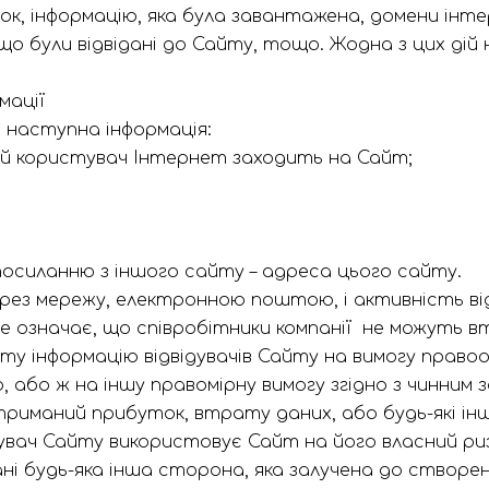
інок, інформацію, яка була завантажена, домени ін
 що були відвідані до Сайту, тощо. Жодна з цих дій
мації
 наступна інформація:
кий користувач Інтернет заходить на Сайт;
осиланню з іншого сайту – адреса цього сайту.
ерез мережу, електронною поштою, і активність ві
Це означає, що співробітники компанії не можуть 
у інформацію відвідувачів Сайту на вимогу правоо
р, або ж на іншу правомірну вимогу згідно з чинним
триманий прибуток, втрату даних, або будь-які інші
увач Сайту використовує Сайт на його власний ризи
 ані будь-яка інша сторона, яка залучена до створ