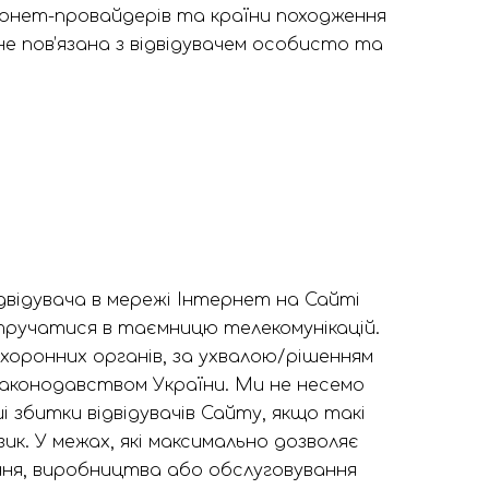
тернет-провайдерів та країни походження
 не пов’язана з відвідувачем особисто та
двідувача в мережі Інтернет на Сайті
втручатися в таємницю телекомунікацій.
хоронних органів, за ухвалою/рішенням
 законодавством України. Ми не несемо
 збитки відвідувачів Сайту, якщо такі
к. У межах, які максимально дозволяє
ення, виробництва або обслуговування