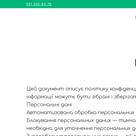
091 300 44 78
Цей документ описує політику конфіденці
інформації можуть бути зібрані і зберіг
Персональні дані
Автоматизована обробка персональних д
Блокування персональних даних — тимчас
необхідна для уточнення персональних да