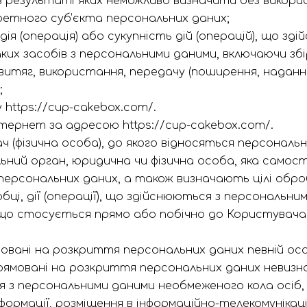
 в результаті яких неможливо визначити без викори
ретного суб’єкта персональних даних;
ія (операція) або сукупність дій (операцій), що зд
их засобів з персональними даними, включаючи збі
, витяг, використання, передачу (поширення, наданн
;
 https://cup-cakebox.com/.
ернет за адресою https://cup-cakebox.com/.
 (фізична особа), до якого відносяться персональні
ний орган, юридична чи фізична особа, яка самост
 персональних даних, а також визначають цілі обро
ці, дії (операції), що здійснюються з персональни
, що стосується прямо або побічно до Користувача 
овані на розкриття персональних даних певній особ
рямовані на розкриття персональних даних невизна
я з персональними даними необмеженого кола осіб,
нформації, розміщення в інформаційно-телекомуніка