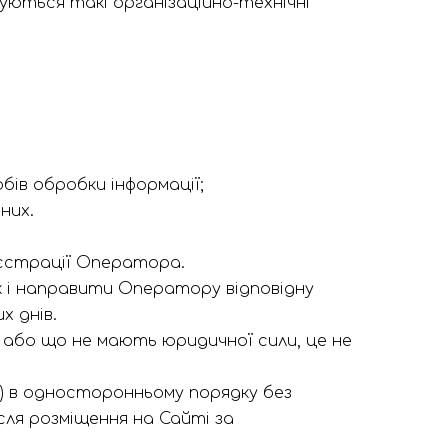
ються такі організаційно-технічні
ів обробки інформації;
них.
еєстрації Оператора.
 і направити Оператору відповідну
х днів.
и або що не мають юридичної сили, це не
) в односторонньому порядку без
сля розміщення на Сайті за