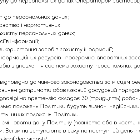
тупу до персональних даних Оператором застосову
п до персональних даних;
давства і нормативних
хисту персональних даних;
сіїв інформації;
икористання засобів захисту інформації;
нформаційних ресурсів і програмно-апаратних засоб
собів відновлення системи захисту персональних да
 відповідно до чинного законодавства за місцем р
овинен дотримати обов’язковий досудовий порядок
ідповіді на претензію складає 30 (тридцять) робочи
ілька положень Політики будуть визнані недійсним
сть інших положень Політики.
змінювати дану Політику (повністю або в частині
 Всі зміни вступають в силу на наступний день пі
konfidentsijnosti/