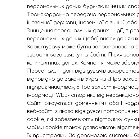
персональних даних будь-яким іншим спо
Транскордонна передача персональних д
іноземної держави, іноземної фізичній або
Знищення персональних даних — дії, в ре
персональних даних і (або) внаслідок як
Корістувачу може бути запропоновано вв
зворотнього звязку на Сайті. Після запо
контактних даних. Компанія може зберіга
Персональні дані відвідувачів використов
відповідно до Законів України «Про захи
підприємництво», «Про захист інформації
інформації WEB- сторінки від несанкціон
Сайті фіксується доменне ім’я або IP-адре
веб-сайт, з якого відвідувач потрапив н
cookie, які забезпечують підтримку функці
Файли cookie також дозволяють відстеж
їх пристроями. За допомогою системи Go