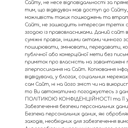
Сайту, не несе відповідальності за пряме
тим, що відвідувач мав доступ до Сайту,
можливість таких пошкоджень та втрат
Сайті, не зашкодить інтересам третіх о
згодою із правовласниками. Даний сайт в
суміжні права», іншими актами чинного 
поширювати, змінювати, передавати, ко
публічної або комерційної мети без пись
приміток про власність на завантажені 
гіперпосилання на Сайт. Копіювання інфо
відвідувача, у блогах, соціальних мереж
сам Сайт, ні на його зміст чи на викори
то Ви автоматично погоджуєтесь з да
ПОЛІТИКОЮ КОНФІДЕНЦІЙНОСТІ та її ум
Забезпечення безпеки персональних дани
Безпека персональних даних, які обробл
заходів, необхідних для забезпечення ви