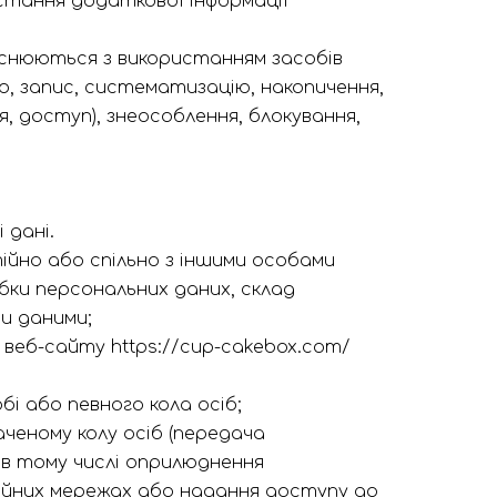
стання додаткової інформації
ійснюються з використанням засобів
р, запис, систематизацію, накопичення,
я, доступ), знеособлення, блокування,
 дані.
ійно або спільно з іншими особами
бки персональних даних, склад
ми даними;
веб-сайту https://cup-cakebox.com/
і або певного кола осіб;
ченому колу осіб (передача
 в тому числі оприлюднення
ційних мережах або надання доступу до