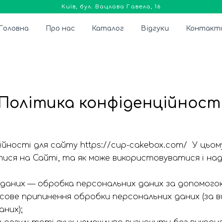
Київ, бул. Вацлава Гавела, 16
Головна
Про нас
Каталог
Відгуки
Контакт
Політика конфіденційност
йності для сайту https://cup-cakebox.com/ У цьому
атися на Сайті, та як може використовуватися і на
аних — обробка персональних даних за допомогою 
ове припинення обробки персональних даних (за в
них);