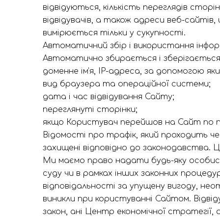
відвідуються, кількість переглядів стор
відвідувачів, а також адреси веб-сайтів,
вимірюється тільки у сукупності.
Автоматичний збір і використання інфор
Автоматично збирається і зберігається
доменне ім’я, IP-адреса, за допомогою я
вид браузера та операційної системи;
дата і час відвідування Сайту;
переглянуті сторінки;
якщо Користувач перейшов на Сайт по п
Відомості про трафік, який проходить ч
захищені відповідно до законодавства. 
Ми маємо право надати будь-яку особист
суду чи в рамках інших законних процеду
відповідальності за упущену вигоду, нео
виникли при користуванні Сайтом. Відвід
закон, ані Центр економічної стратегії,