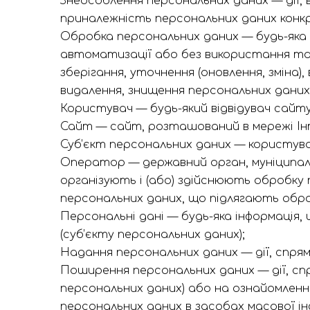
Знеособлення персональних даних — дії,
приналежність персональних даних конк
Обробка персональних даних — будь-яка д
автоматизації або без використання так
зберігання, уточнення (оновлення, зміна)
видалення, знищення персональних даних
Користувач — будь-який відвідувач сайту
Сайт — сайт, розташований в мережі Інт
Суб’єкт персональних даних — користувач
Оператор — державний орган, муніципаль
організують і (або) здійснюють обробку
персональних даних, що підлягають оброб
Персональні дані — будь-яка інформація
(суб’єкту персональних даних);
Надання персональних даних — дії, спрям
Поширення персональних даних — дії, сп
персональних даних) або на ознайомленн
персональних даних в засобах масової і