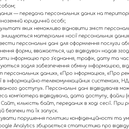
собом;
аних — передача персональних даних на територі
 іноземній юридичній особі;
зультаті яких неможливо відновити зміст персональ
их знищуються матеріальні носії персональних даних
ести персональні дані для оформлення послуги або
внення форми, вважається, що відвідувач надав зго
ти інформацію про з’єднання, трафік, дату та час 
уються задля забезпечення обміну інформацією, від
ст персональних даних», «Про інформацію», «Про рек
 в інформаційно-телекомунікаційних системах», НД 
ованого доступу». Персональні дані відвідувачів мо
са комп’ютера відвідувача, дата доступу, файли (ім’
а Сайт, кількість байт, переданих в ході сесії. П
й безпеки та їх запуск.
увати порушення політики конфіденційності та ум
ogle Analytics збирається статистика про відвіду