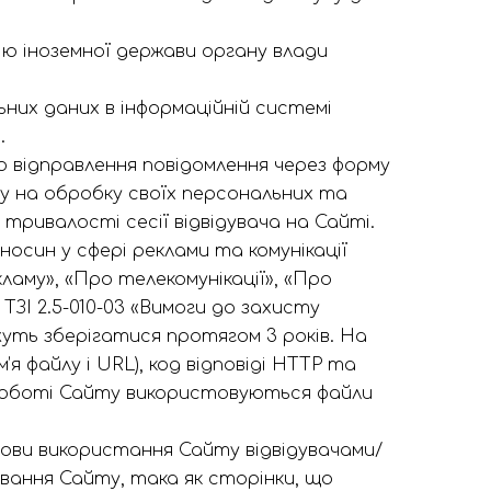
ю іноземної держави органу влади
них даних в інформаційній системі
.
 відправлення повідомлення через форму
ду на обробку своїх персональних та
тривалості сесії відвідувача на Сайті.
носин у сфері реклами та комунікації
ламу», «Про телекомунікації», «Про
ТЗІ 2.5-010-03 «Вимоги до захисту
жуть зберігатися протягом 3 років. На
я файлу і URL), код відповіді HTTP та
ри роботі Сайту використовуються файли
ови використання Сайту відвідувачами/
вання Сайту, така як сторінки, що