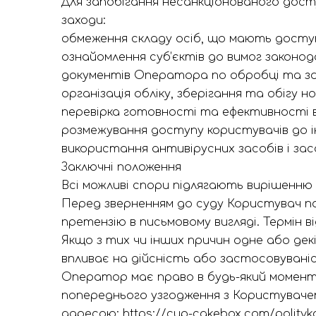
Для запобігання несанкціонованого дос
заходи:
обмеження складу осіб, що мають досту
ознайомлення суб’єктів до вимог законо
документів Оператора по обробці та за
організація обліку, зберігання та обігу но
перевірка готовності та ефективності в
розмежування доступу користувачів до і
використання антивірусних засобів і за
Заключні положення
Всі можливі спори підлягають вирішенню
Перед зверненням до суду Користувач п
претензію в письмовому вигляді. Термін в
Якщо з тих чи інших причин одне або дек
впливає на дійсність або застосовувані
Оператор має право в будь-який момент 
попереднього узгодження з Користувачем.
адресою: https://cup-cakebox.com/polityka-