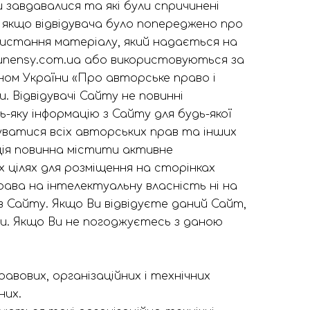
и завдавалися та які були спричинені
ь якщо відвідувача було попереджено про
истання матеріалу, який надається на
sunensy.com.ua або використовуються за
ном України «Про авторське право і
 Відвідувачі Сайту не повинні
ку інформацію з Сайту для будь-якої
муватися всіх авторських прав та інших
ція повинна містити активне
х цілях для розміщення на сторінках
рава на інтелектуальну власність ні на
в Сайту. Якщо Ви відвідуєте даний Сайт,
 Якщо Ви не погоджуєтесь з даною
вових, організаційних і технічних
них.