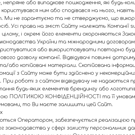
, непряме або випадкове пошкодження, які будь-кол
 користувався ним або сподівався на нього, навіт
. Ми не гарантуємо та не стверджуємо, що викор
сіб. Усі права на зміст Сайту належать Компанії 
 цілому, і окремі його елементи охороняються Зако
законодавства України та міжнародними договорами.
ристуватися або використовувати повторно будь-я
мового дозволу компанії. Відвідувачі повинні дотри
та/або копійовані матеріали. Скопійована інформа
рмації з Сайту може бути здійснено у некомерційни
ах. При роботі з сайтом відвідувачу не надаються п
стання будь-яких елементів брендингу або логотипі
ною ПОЛІТИКОЮ КОНФІДЕНЦІЙНОСТІ та її умовами.
овами, то Ви маєте залишити цей Сайт.
х
яються Оператором, забезпечується реалізацією пра
мог законодавства у сфері захисту персональних да