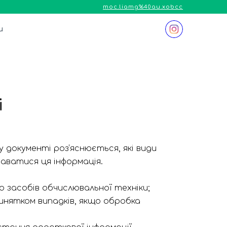
moc.liamg%40au.xobcc
и
і
 документі роз’яснюється, які види
даватися ця інформація.
засобів обчислювальної техніки;
инятком випадків, якщо обробка