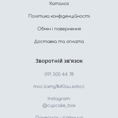
Каталог
Політика конфіденційності
Обмін і повернення
Доставка та оплата
Зворотній звʼязок
091 300 44 78
moc.liamg%40au.xobcc
Instagram:
@cupcake_box
Понеділок - п'ятниця