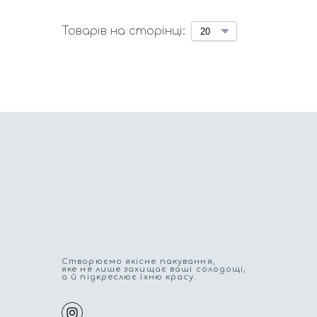
Товарів на сторінці:
Cтворюємо якісне пакування,
яке не лише захищає ваші солодощі,
а й підкреслює їхню красу.