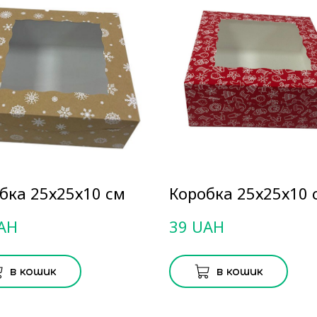
бка 25х25х10 см
Коробка 25х25х10 
AH
39 UAH
в кошик
в кошик