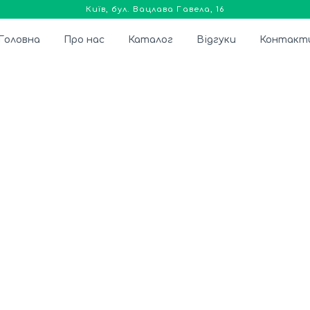
Київ, бул. Вацлава Гавела, 16
Головна
Про нас
Каталог
Відгуки
Контакт