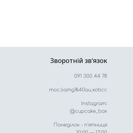
Зворотній звʼязок
091 300 44 78
moc.liamg%40au.xobcc
Instagram:
@cupcake_box
Понеділок - п'ятниця
10:00 — 17:00