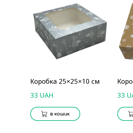
Коробка 25×25×10 см
Коро
33 UAH
33 U
в кошик