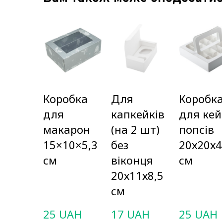
Коробка
Для
Коробк
для
капкейків
для кей
макарон
(на 2 шт)
попсів
15×10×5,3
без
20х20х4
см
віконця
см
20х11х8,5
см
25 UAH
17 UAH
25 UAH