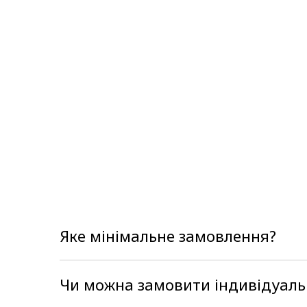
Яке мінімальне замовлення?
В нас немає мінімального замовлення, мо
Чи можна замовити індивідуаль
Так, наше виробництво є повнофункціона