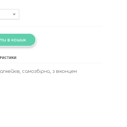
ти в кошик
ЕРИСТИКИ
апкейків, самозбірна, з віконцем