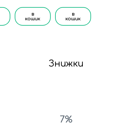
в
в
кошик
кошик
Знижки
7%