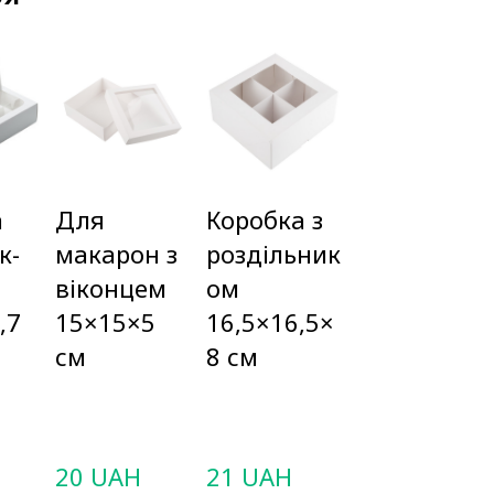
а
Для
Коробка з
к-
макарон з
роздільник
віконцем
ом
,7
15×15×5
16,5×16,5×
см
8 см
20 UAH
21 UAH