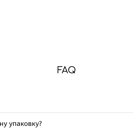
FAQ
жна замовити на сайті від однієї коробки
ну упаковку?
льним, тобто ми розробляємо коробочки з нуля. Від