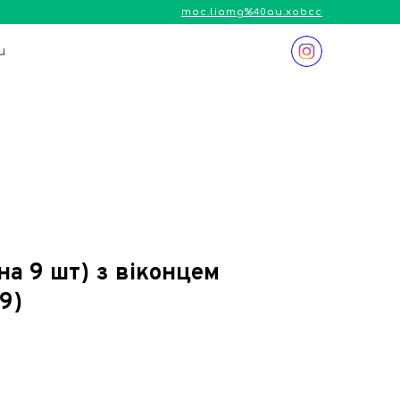
moc.liamg%40au.xobcc
и
на 9 шт) з віконцем
9)