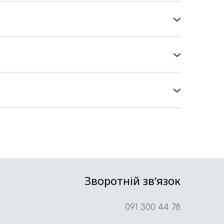
ки з дизайнерського картону, з картону
снення та конгрев на коробочках,
ру коробки.
елефонуйте, і ми відправимо Вам відео-
ористанні та прості у збірці.
 Пошта та Укрпошта. Але в Україні
у вартість доставки. Якщо у Вас є такі,
осилочку саме для Вас:)
Зворотній звʼязок
091 300 44 78