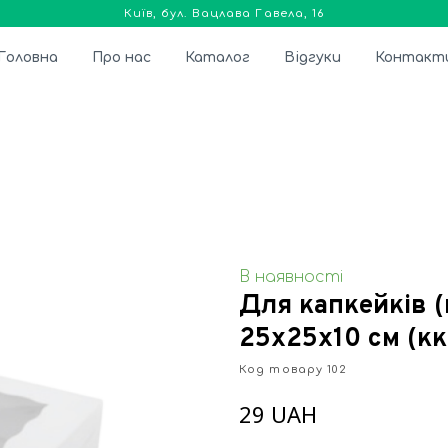
Київ, бул. Вацлава Гавела, 16
Головна
Про нас
Каталог
Відгуки
Контакт
В наявності
Для капкейків (
25х25х10 см
(кк
Код товару 102
29 UAH