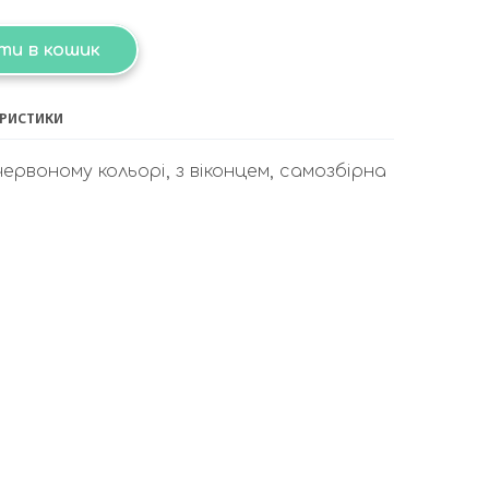
ти в кошик
ЕРИСТИКИ
ервоному кольорі, з віконцем, самозбірна