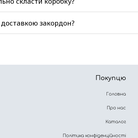
льно скласти коробку?
ть Вам на допомогу, тільки напишіть в чат або зат
 поставленим завданням. Наші коробки зручні у вик
 доставкою закордон?
и ми відправляємо посилки службами доставки Нова
 доставку саме в Вашу країну та зазвичай за менш
учному для Вас перевізнику, а він доставить Вашу п
Покупцю
Головна
Про нас
Каталог
Політика конфіденційності