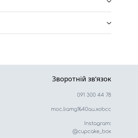
елефонуйте, і ми відправимо Вам відео-
ористанні та прості у збірці.
 Пошта та Укрпошта. Але в Україні
у вартість доставки. Якщо у Вас є такі,
осилочку саме для Вас:)
Зворотній звʼязок
091 300 44 78
moc.liamg%40au.xobcc
Instagram:
@cupcake_box