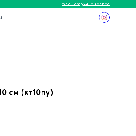
moc.liamg%40au.xobcc
и
10 см
(кт10ny)