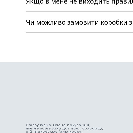
Якщо в мене не виходить прави
.Не біда, наші менеджери в цьому прийду
інструкцію, з якою Ви легко впораєтесь з
Чи можливо замовити коробки з
Так, є така можливість. За межі Україн
працює багато перевізників, які роблять
то без проблем підправимо по Україні зр
Cтворюємо якісне пакування,
яке не лише захищає ваші солодощі,
а й підкреслює їхню красу.