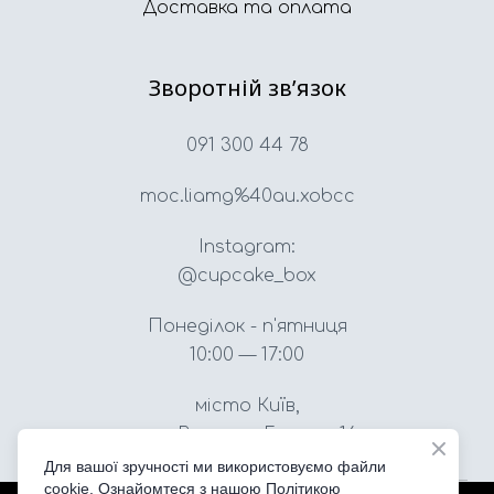
Доставка та оплата
Зворотній звʼязок
091 300 44 78
moc.liamg%40au.xobcc
Instagram:
@cupcake_box
Понеділок - п'ятниця
10:00 — 17:00
місто Київ,
вул. Вацлава Гавела, 16
Для вашої зручності ми використовуємо файли
cookie. Ознайомтеся з нашою Політикою