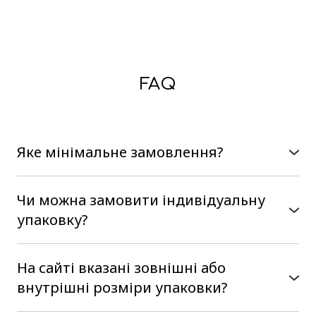
FAQ
Яке мінімальне замовлення?
В нас немає мінімального замовлення, можна
замовити на сайті від однієї коробки
Чи можна замовити індивідуальну
упаковку?
Так, наше виробництво є
повнофункціональним, тобто ми
На сайті вказані зовнішні або
розробляємо коробочки з нуля. Від Вас
внутрішні розміри упаковки?
потрібен розмір і бажаний конструктив, в ми
На сайті вказані внутрішні розміри упаковки,
Вам запропонуємо варіанти виготовлення.