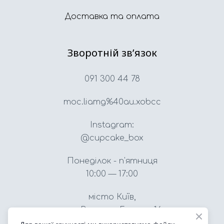
Доставка та оплата
Зворотній звʼязок
091 300 44 78
moc.liamg%40au.xobcc
Instagram:
@cupcake_box
Понеділок - п'ятниця
10:00 — 17:00
місто Київ,
вул. Вацлава Гавела, 16