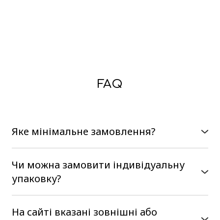
FAQ
Яке мінімальне замовлення?
В нас немає мінімального замовлення, можна
замовити на сайті від однієї коробки
Чи можна замовити індивідуальну
упаковку?
Так, наше виробництво є
повнофункціональним, тобто ми
На сайті вказані зовнішні або
розробляємо коробочки з нуля. Від Вас