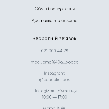
Обмін і повернення
Доставка та оплата
Зворотній звʼязок
091 300 44 78
moc.liamg%40au.xobcc
Instagram:
@cupcake_box
Понеділок - п'ятниця
10:00 — 17:00
місто Київ,