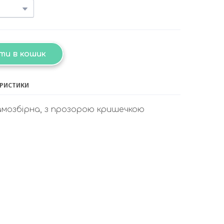
ти в кошик
ЕРИСТИКИ
самозбірна, з прозорою кришечкою