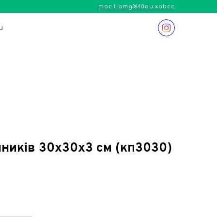
moc.liamg%40au.xobcc
и
яників 30х30х3 см
(кп3030)