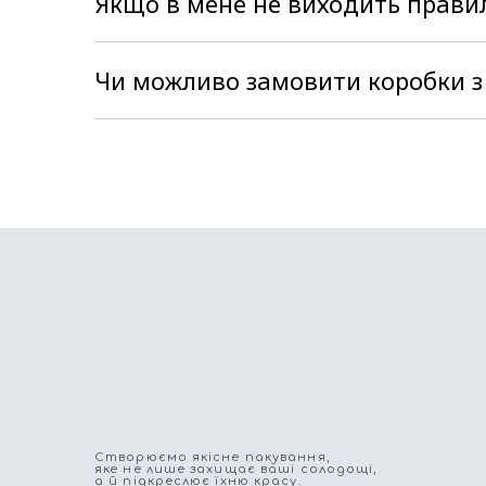
Якщо в мене не виходить прави
.Не біда, наші менеджери в цьому прийду
інструкцію, з якою Ви легко впораєтесь з
Чи можливо замовити коробки з
Так, є така можливість. За межі Україн
працює багато перевізників, які роблять
то без проблем підправимо по Україні зр
Cтворюємо якісне пакування,
яке не лише захищає ваші солодощі,
а й підкреслює їхню красу.