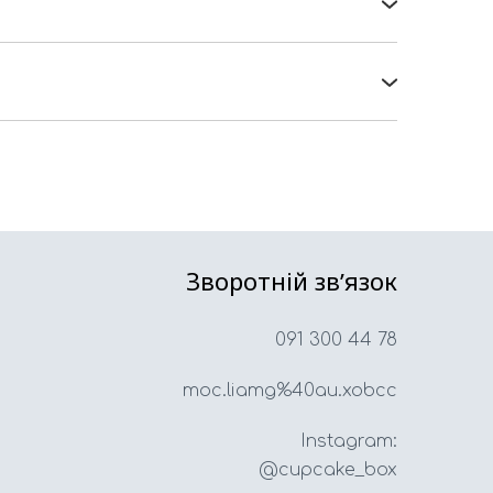
елефонуйте, і ми відправимо Вам відео-
ористанні та прості у збірці.
 Пошта та Укрпошта. Але в Україні
у вартість доставки. Якщо у Вас є такі,
осилочку саме для Вас:)
Зворотній звʼязок
091 300 44 78
moc.liamg%40au.xobcc
Instagram:
@cupcake_box