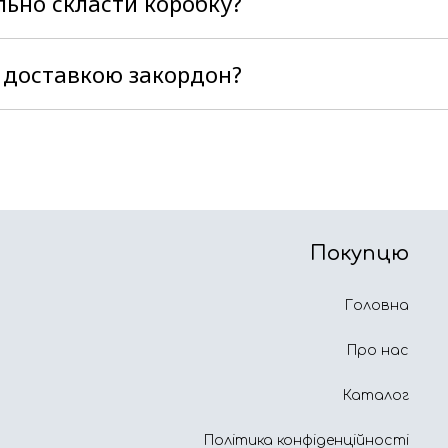
льно скласти коробку?
ть Вам на допомогу, тільки напишіть в чат або зат
 поставленим завданням. Наші коробки зручні у вик
 доставкою закордон?
и ми відправляємо посилки службами доставки Нова
 доставку саме в Вашу країну та зазвичай за менш
учному для Вас перевізнику, а він доставить Вашу п
Покупцю
Головна
Про нас
Каталог
Політика конфіденційності