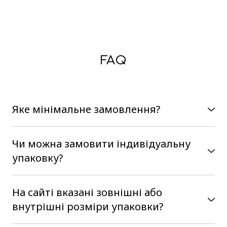
FAQ
Яке мінімальне замовлення?
В нас немає мінімального замовлення, можна
замовити на сайті від однієї коробки
Чи можна замовити індивідуальну
упаковку?
Так, наше виробництво є
повнофункціональним, тобто ми
На сайті вказані зовнішні або
розробляємо коробочки з нуля. Від Вас
внутрішні розміри упаковки?
потрібен розмір і бажаний конструктив, в ми
На сайті вказані внутрішні розміри упаковки,
Вам запропонуємо варіанти виготовлення.