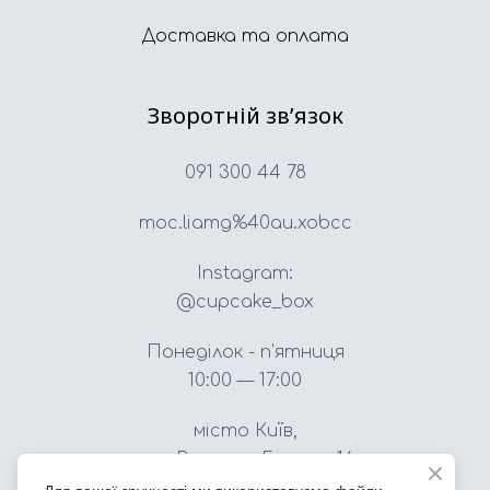
Доставка та оплата
Зворотній звʼязок
091 300 44 78
moc.liamg%40au.xobcc
Instagram:
@cupcake_box
Понеділок - п'ятниця
10:00 — 17:00
місто Київ,
вул. Вацлава Гавела, 16