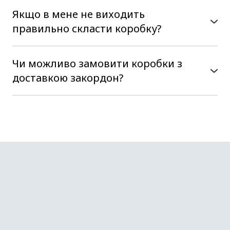
тобто реальний розмір внутрішнього
Можливе виготовлення упаковки з
Якщо в мене не виходить
простору коробки.
дизайнерського картону, з картону з
правильно скласти коробку?
повнокольоровим друком, також можемо
.Не біда, наші менеджери в цьому прийдуть
запропонувати ламінування, вибірковий уф-
Вам на допомогу, тільки напишіть в чат або
Чи можливо замовити коробки з
лак, тиснення та конгрев на коробочках,
зателефонуйте, і ми відправимо Вам відео-
доставкою закордон?
пластикове віконце в кришці, або навіть
інструкцію, з якою Ви легко впораєтесь з
пластикову коробку
Так, є така можливість. За межі України ми
поставленим завданням. Наші коробки зручні
відправляємо посилки службами доставки
у використанні та прості у збірці.
Нова Пошта та Укрпошта. Але в Україні
працює багато перевізників, які роблять
доставку саме в Вашу країну та зазвичай за
меншу вартість доставки. Якщо у Вас є
такі, то без проблем підправимо по Україні
зручному для Вас перевізнику, а він
доставить Вашу посилочку саме для Вас:)