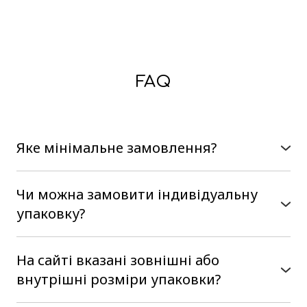
FAQ
Яке мінімальне замовлення?
В нас немає мінімального замовлення, можна
замовити на сайті від однієї коробки
Чи можна замовити індивідуальну
упаковку?
Так, наше виробництво є
повнофункціональним, тобто ми
На сайті вказані зовнішні або
розробляємо коробочки з нуля. Від Вас
внутрішні розміри упаковки?
потрібен розмір і бажаний конструктив, в ми
На сайті вказані внутрішні розміри упаковки,
Вам запропонуємо варіанти виготовлення.