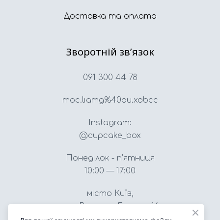
Доставка та оплата
Зворотній звʼязок
091 300 44 78
moc.liamg%40au.xobcc
Instagram:
@cupcake_box
Понеділок - п'ятниця
10:00 — 17:00
місто Київ,
вул. Вацлава Гавела, 16