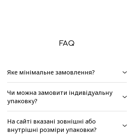
FAQ
Яке мінімальне замовлення?
В нас немає мінімального замовлення, можна
замовити на сайті від однієї коробки
Чи можна замовити індивідуальну
упаковку?
Так, наше виробництво є
повнофункціональним, тобто ми
На сайті вказані зовнішні або
розробляємо коробочки з нуля. Від Вас
внутрішні розміри упаковки?
потрібен розмір і бажаний конструктив, в ми