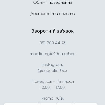
Обмін і повернення
Доставка та оплата
Зворотній звʼязок
091 300 44 78
moc.liamg%40au.xobcc
Instagram:
@cupcake_box
Понеділок - п'ятниця
10:00 — 17:00
місто Київ,
вул. Вацлава Гавела, 16